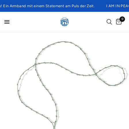
Ein Armband mit einem Statement am Puls der Zeit.
I AM IN PEACE i
0